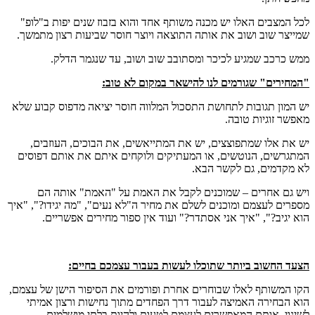
לכל המצבים האלו יש מכנה משותף אחד והוא בזבוז שנים יפות ב"לופ"
שמייצר שוב ושוב את אותה התוצאה ויוצר חוסר שביעות רצון מתמשך.
ממש כרכב שמגיע לכיכר ומסתובב שוב ושוב, עד שנגמר הדלק.
"המחירים" שגורמים לנו להישאר במקום לא טוב:
יש המון תגובות לתחושת התסכול המלווה חוסר יציאה מדפוס קבוע שלא
מאפשר זוגיות טובה.
יש את אלו שמתפוצצים, יש את המתייאשים, את הבוכים, העוזבים,
המתגרשים, הנוטשים, או המעתיקים ולוקחים איתם את אותם דפוסים
לא מקדמים, גם לקשר הבא.
ויש גם אחרים – שמוכנים לקבל את האמת על "האמת" אותה הם
מספרים לעצמם ומוכנים לשלם את מחיר ה"לא נעים", "מה יגידו?", "איך
הוא יגיב?", "איך אני אסתדר?" ועוד אין ספור מחירים אפשריים.
הצעד החשוב ביותר שתוכלו לעשות בעבור עצמכם בחיים:
הקו המשותף לאלו שבוחרים אחרת ופורמים את הסיפור הישן של עצמם,
הוא הבחירה האמיצה לעבור דרך הפחדים מתוך נחישות ורצון אמיתי
לשינוי. אותם המאפשרים לעצמם לטעות ולהיות בלתי מושלמים.