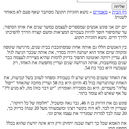
שליחה
דף הבית
»
מאמרים
»
נושא הזוגיות תקוע? מסתבר שאף פעם לא מאוחר
לשנות!
יום יום אני פוגש אנשים שמספרים לעצמם במשך שנים את אותו הסיפור,
עד שהסיפור הופך להיות בעבורם המציאות ומשם קצרה הדרך להפיכתו
לדרך חיים. נושא הזוגיות תקוע.
בין האנשים הללו גם אותה אחת שמסתובבת בבית שנים, מרגישה שקופה
ומקווה שיום אחד הוא ישתנה ויהיה בסדר, את אותה שכבר הגיעה לגיל
43, עדיין רווקה ואוטוטו תהפוך בדיוק לדמות שהיא מציירת לעצמה כבר
שנים במחשבות, אותה הגרושה שנים ועדיין מחפשת את האחד, רק
שעכשיו היא כבר בת 54.
את האחד ששנים מרגיש שרע לו בעבודה ומפחד לעזוב בשל קביעות, את
האחת שהתגרשה בגיל 45 והיום היא בת 58 ועדיין מחכה שהאחד "ייפול
עליה" משמיים. היא גם מסבירה ואומרת: "יש דבר כזה! מה, לא מגיע לי?"
על אף שאיש לא עומד בתור.
פוגש גם את הרווק בן ה 46, גבר נאה ומשכיל, "חלומה של כל רווקה",
שעדיין חי לבד, לא היה בקשר רציני ומשמעותי מעל 20 שנה! בדיוק כך,
20 שנה לבד למרות שמגדיר את עצמו אדם זוגי.
את האמא שכל כך רוצה שבנה יתחתן ורק היא אינה יודעת שהוא בכלל
מחפש חתן.