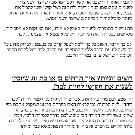
להגביר אותו, הרי שכנראה קשה לכם המחשבה שהצד השני צריך
לפעמים זמן לעצמו בעת מריבה ולרוב זה בשל קושי שלנו להכיל את
עצמנו, את השקט שבזמן הסערה, את חוסר הודאות ואת האיום הגדול
ביותר שיכול להיות מבחינתנו: שהצד השני ינטוש.
מה עושים בתמורה? לפעמים באופן לא מודע, אם הצעקות לא מספיקות,
מסלימים בכל דרך את המריבה ורק שלא נמצא את עצמנו… לבד.
אם כך הדבר, חשוב כל כך ללכת לטפל קודם כל בעצמנו, לבדוק מדוע כל
כך קשה לנו עם הלבד וללמוד להתיידד עם הלבד, לבד יכול להיות החבר
הכי מסור שתשקיעו בו במהלך חייכם.
רוצים זוגיות? איך תרתום בן או בת זוג שיוכלו
לשנות את הקושי להיות לבד?
זה ישמע לכם מוזר בהתחלה, אבל שווה תרגול: נסו ללמוד להיות "לבד
ביחד". למה הכוונה? נסו לראות האם בחרתם בבן זוג שמקבל אתכם כפי
שאתם, לא מנסה לשנות אתכם, אם הצלחתם לבחור אדם כזה, הרי
שהוא עשוי להיות המורה הכי טוב שלכם בדרך ללמידת הלבד, זיכרו
שהמטרה גם בזוגיות היא להיות שני אנשים עצמאיים ושיכולים להיות גם
בלתי תלויים באושרם זה בזה, זה מוריד זה מזה משא כבד ומיותר.