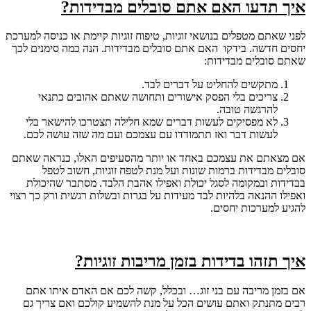
איך תדעו האם אתם סובלים מבדידות?
לפני שאתם מטפלים בנושאי זוגיות, טיפוח זוגיות קיימת או כניסה למערכת
יחסים חדשה. בידקו האם אתם סובלים מבדידות. הנה כמה סימנים לכך
שאתם סובלים מבדידות:
מתקשים להחליט על דברים לבד.
צריכים בלי הפסק אישורים ותחושה שאתם אהובים כתנאי
להרגשה טובה.
לא מפסיקים לעשות דברים שמא חלילה תצטרכו להישאר בלי
לעשות דבר ואז תתמודדו עם עצמכם ועם מה שזה עושה לכם.
אם מצאתם את עצמכם באחד או יותר מהסעיפים האלו, כנראה שאתם
סובלים מבדידות ברמות שונות ועל מנת לטפח זוגיות, חשוב לטפל
בבדידות ובמקומה לסגל יכולת ואפילו אהבת הלבד. מסתבר שהיכולת
ואפילו ההנאה בלהיות לבד מעידות על בגרות ובשלות רגשית ורק כך רצוי
להגיע למערכות יחסים.
איך תזהו בדידות בזמן מריבות זוגיות?
אם בזמן מריבה עם בני זוג… ובכלל, קשה לכם אם האדם איתו אתם
רבים מתנתק ואתם עושים הכל על מנת להשמיע קולכם ואם צריך גם