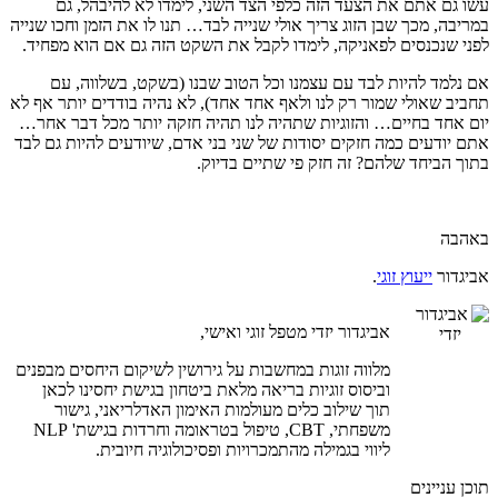
עשו גם אתם את הצעד הזה כלפי הצד השני, לימדו לא להיבהל, גם
במריבה, מכך שבן הזוג צריך אולי שנייה לבד… תנו לו את הזמן וחכו שנייה
לפני שנכנסים לפאניקה, לימדו לקבל את השקט הזה גם אם הוא מפחיד.
אם נלמד להיות לבד עם עצמנו וכל הטוב שבנו (בשקט, בשלווה, עם
תחביב שאולי שמור רק לנו ולאף אחד אחד), לא נהיה בודדים יותר אף לא
יום אחד בחיים… והזוגיות שתהיה לנו תהיה חזקה יותר מכל דבר אחר…
אתם יודעים כמה חזקים יסודות של שני בני אדם, שיודעים להיות גם לבד
בתוך הביחד שלהם? זה חזק פי שתיים בדיוק.
באהבה
אביגדור
ייעוץ זוגי
.
אביגדור יזדי מטפל זוגי ואישי,
מלווה זוגות במחשבות על גירושין לשיקום היחסים מבפנים
וביסוס זוגיות בריאה מלאת ביטחון בגישת יחסינו לכאן
תוך שילוב כלים מעולמות האימון האדלריאני, גישור
משפחתי, CBT, טיפול בטראומה וחרדות בגישת' NLP
ליווי בגמילה מהתמכרויות ופסיכולוגיה חיובית.
תוכן עניינים