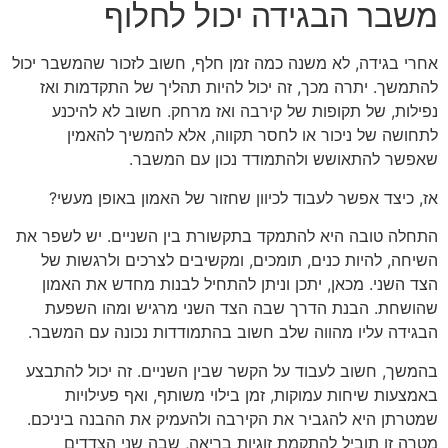
משבר הבגידה יכול לחלוף
אחרי בגידה, לא משנה כמה זמן חלף, חשוב לזכור שהמשבר יכול
להתמשך. יתרה מכך, זה יכול להיות תהליך של התקדמות ואז
נפילות, של תקופות של קירבה ואז מרחק. חשוב לא להיכנע
לתחושה של ניכור או לחסר תקווה, אלא להמשיך להאמין
שאפשר להתאושש ולהתמודד נכון עם המשבר.
אז, כיצד אפשר לעבוד לכיוון שחזור של האמון באופן מעשי?
התחלה טובה היא להתמקד בתקשורת בין השניים. יש לשפר את
השיחה, להיות כנים, תומכים, ומקשיבים לצרכים ולרגשות של
הצד השני. מכאן, יתכן וניתן להתחיל לבנות מחדש את האמון
שהושחת. הבנת הדרך שבה הצד השני מרגיש ומהו השפעת
הבגידה עליו מהווה שלב חשוב בהתמודדות נכונה עם המשבר.
בהמשך, חשוב לעבוד על הקשר שבין השניים. זה יכול להתבצע
באמצעות שיחות עמוקות, זמן בילוי משותף, ואף פעילויות
שמטרתן היא להגביר את הקירבה ולהעמיק את ההבנה ביניכם.
מטרה זו תוביל להתקמת זוגיות בריאה, שבה שני הצדדים