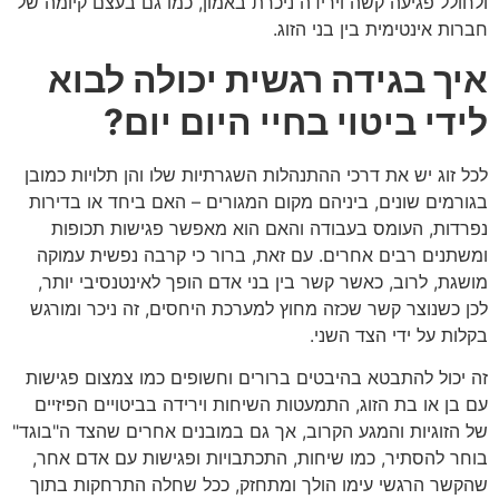
ולחולל פגיעה קשה וירידה ניכרת באמון, כמו גם בעצם קיומה של
חברות אינטימית בין בני הזוג.
איך בגידה רגשית יכולה לבוא
לידי ביטוי בחיי היום יום?
לכל זוג יש את דרכי ההתנהלות השגרתיות שלו והן תלויות כמובן
בגורמים שונים, ביניהם מקום המגורים – האם ביחד או בדירות
נפרדות, העומס בעבודה והאם הוא מאפשר פגישות תכופות
ומשתנים רבים אחרים. עם זאת, ברור כי קרבה נפשית עמוקה
מושגת, לרוב, כאשר קשר בין בני אדם הופך לאינטנסיבי יותר,
לכן כשנוצר קשר שכזה מחוץ למערכת היחסים, זה ניכר ומורגש
בקלות על ידי הצד השני.
זה יכול להתבטא בהיבטים ברורים וחשופים כמו צמצום פגישות
עם בן או בת הזוג, התמעטות השיחות וירידה בביטויים הפיזיים
של הזוגיות והמגע הקרוב, אך גם במובנים אחרים שהצד ה"בוגד"
בוחר להסתיר, כמו שיחות, התכתבויות ופגישות עם אדם אחר,
שהקשר הרגשי עימו הולך ומתחזק, ככל שחלה התרחקות בתוך