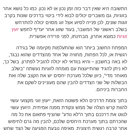
התשובה היא שאין דבר כזה זמן נכון או לא נכון. כמו כל נושא אחר
בזוגיות, גם משברים יכולים לבוא לידי ביטוי בדרכים שונות בקרב
זוגות שונים, לכן פנייה לסיוע אצל זוג מסוים יכולה להתרחש
בשלב ראשוני של המשבר, בעוד שזוג אחר יעדיף לחפש
יועץ
זוגיות
כמוצא אחרון, מבחינתו, לפני פרידה אפשרית.
המפתח החשוב ביותר הוא שהתעלמות מקיומה של בגידה
רגשית או, לכל הפחות, מחוויה של אחד מהצדדים שהוא נבגד,
לא באה בחשבון – והיא בוודאי לא יכולה להוביל לפתרון. בשל כך,
לא ניתן להגיד שהתייעצות עם מומחה לזוגיות נעשתה "בשלב
מאוחר מדי", כיוון שלכל מערכת יחסים יש את הקצב שלה ואת
הבשלות של שני הצדדים להבין שהם מעוניינים לשקם את
החברות ביניהם.
בתוך צומת הדרכים הלא פשוטה הזאת, ייעוץ זוגי מקצועי עשוי
להוות קרש הצלה של ממש ונקודת מפנה אמיתית. היועץ עשוי
לנווט את דרככם בתוך ה"לא נודע" שהציף פתאום את כל מה
שהכרתם בתוך מערכת היחסים שלכם, להבין מה גרם לחיפוש
אחר קרבה רגשית חיצונית, מאיפה נובעת הפגיעה של הצד שחש