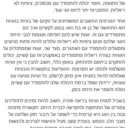
של התאמה, חוסר יכולת להתמודד עם סכסוכים, ציפיות לא
ריאליות, התמכרות יתר ליחס זוגי ועוד.
אחד הגורמים החשובים המשפיעים על הקיום של בעיות בזוגיות
הוא התחושה של בן או בת הזוג בנוגע לקשיים ואיך הם
מתמודדים עם זה. זוגות שיש להם תפיסה מוגזמת לגבי היחס
הזוגי שלהם וקיום ציפיות לא ריאליות עלולים להיות פחות מרוצים
ומסוגלים להתמודד עם האתגרים. מצד שני, זוגות שמסתכלים על
הזוגיות בצורה ריאלית ומתמודדים באפקטיביות עם קשיים, יכולים
להתקדם ביחסם ולהתחזק. באופן כללי, חשוב להבין כי אין זוגיות
מושלמת ולכולנו יש חסרונות. ההפרעות בתקשורת והבעיות
שעלולות להיות בזוגיות אינן סימן לכישלון. כל זוגיות מגיעה עם
טעויות, ירידות ושפל ברמת היכולת שלנו להתמודד עם קשיים
כאלה ולשפר את היחס בזמן.
בשביל לטפח זוגיות בריאה ופורה, חשוב להיות זמינים לתהליכים
צמודים של התחזקות ולהקדשה לבניית היחס. תקשורת פתוחה
וכנה בין הזוג היא קריטית כדי לשמור על חיבור חזק ושליטה על
מצבי הלב והנפש. בעזרת קשב פעיל ורגישות לצרכים ולרגשות
של השותף השני, ניתן ליצור סביבה תומכת ואהובה.